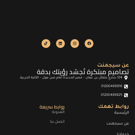
عن سيجمنت
تصاميم مبتكرة تُجسّد رؤيتك بدقة
124 شارع عثمان بن عفان – مصر الجديدة أمام صن مول – الكلية الحربية
01200488816
01200488825
روابط سريعة
روابط تهمك
المدونة
الرئيسية
اتصل بنا
عن سيجمنت
خدماتنا